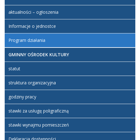
został
wtorek,
Jerzakowski
utworzony.
02
aktualności – ogłoszenia
sierpień
Dodane
2022
Informacje o jednostce
załączniki
22:09
Program
Program działania
działania
Artykuł
Maciej
GMINNY OŚRODEK KULTURY
został
wtorek,
Jerzakowski
zmieniony.
02
statut
sierpień
2022
struktura organizacyjna
22:10
godziny pracy
stawki za usługę poligraficzną
stawki wynajmu pomieszczeń
Deklaracja dostępności