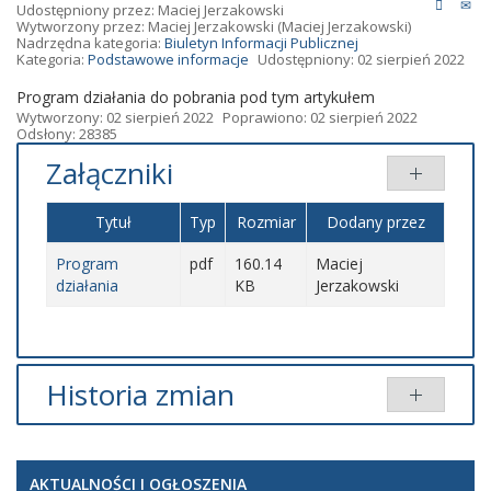
Udostępniony przez:
Maciej Jerzakowski
Wytworzony przez:
Maciej Jerzakowski
(Maciej Jerzakowski)
Nadrzędna kategoria:
Biuletyn Informacji Publicznej
Kategoria:
Podstawowe informacje
Udostępniony: 02 sierpień 2022
Program działania do pobrania pod tym artykułem
Wytworzony: 02 sierpień 2022
Poprawiono: 02 sierpień 2022
Odsłony: 28385
Załączniki
Tytuł
Typ
Rozmiar
Dodany przez
Program
pdf
160.14
Maciej
działania
KB
Jerzakowski
Historia zmian
Opis zmian
Data
Osoba
Porównaj
AKTUALNOŚCI I OGŁOSZENIA
Artykuł
Maciej