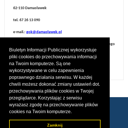
62-110 Damasławek
tel. 67 26 13 090
e-mail.:
gok@damasławek.pl
administrator: Maciej Jerzakowski (Dyrektor Gminnego
Biuletyn Informacji Publicznej wykorzystuje
Ośrodka Kultury w Damasławku)
pliki cookies do przechowywania informacji
e-mail.:
gok@damaslawek.pl
na Twoim komputerze. Są one
wykorzystywane w celu zapewnienia
poprawnego działania serwisu. W każdej
chwili możesz dokonać zmiany ustawień dot.
przechowywania plików cookies w Twojej
przeglądarce. Korzystając z serwisu
wyrażasz zgodę na przechowywanie plików
cookies na Twoim komputerze.
© 2020 Gminny Ośrodek Kultury w Damasławku
Zamknij