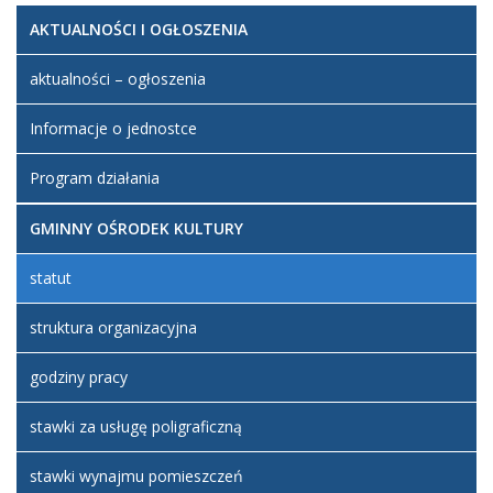
AKTUALNOŚCI I OGŁOSZENIA
Artykuł
Maciej
został
poniedziałek,
Jerzakowski
utworzony.
23 listopad
aktualności – ogłoszenia
2020 22:05
Informacje o jednostce
Artykuł
Maciej
został
poniedziałek,
Jerzakowski
Program działania
zmieniony.
23 listopad
2020 22:06
Dodane
GMINNY OŚRODEK KULTURY
załączniki
Statut
statut
struktura organizacyjna
godziny pracy
stawki za usługę poligraficzną
stawki wynajmu pomieszczeń