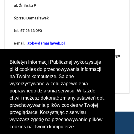
ul. Żnińska 9
62-110 Damasławek
tel. 67 26 13 090
e-mail.:
gok@damasławek.pl
administrator: Maciej Jerzakowski (Dyrektor Gminnego
Biuletyn Informacji Publicznej wykorzystuje
Ośrodka Kultury w Damasławku)
pliki cookies do przechowywania informacji
e-mail.:
gok@damaslawek.pl
na Twoim komputerze. Są one
wykorzystywane w celu zapewnienia
poprawnego działania serwisu. W każdej
chwili możesz dokonać zmiany ustawień dot.
przechowywania plików cookies w Twojej
przeglądarce. Korzystając z serwisu
wyrażasz zgodę na przechowywanie plików
cookies na Twoim komputerze.