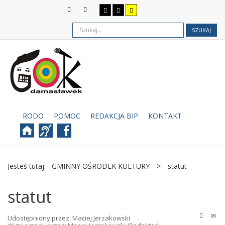
SZUKAJ
RODO
POMOC
REDAKCJA BIP
KONTAKT
Jesteś tutaj:
GMINNY OŚRODEK KULTURY
>
statut
statut
Udostępniony przez:
Maciej Jerzakowski