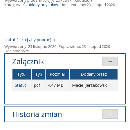
Wytworzony przez:
Maciej Jerzakowski
(Redaktor)
Kategoria:
Szablony artykułów
Udostępniony: 23 listopad 2020
statut (kliknij aby pobrać)
Wytworzony: 23 listopad 2020
Poprawiono: 23 listopad 2020
Odsłony: 9579
Załączniki
Tytuł
Typ
Rozmiar
Dodany przez
Statut
pdf
4.47 MB
Maciej Jerzakowski
Historia zmian
Opis zmian
Data
Osoba
Porównaj