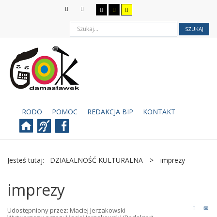
SZUKAJ
RODO
POMOC
REDAKCJA BIP
KONTAKT
Jesteś tutaj:
DZIAŁALNOŚĆ KULTURALNA
>
imprezy
imprezy
Udostępniony przez:
Maciej Jerzakowski