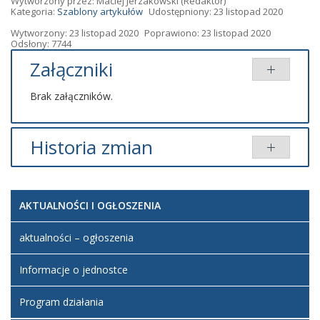
Wytworzony przez:
Maciej Jerzakowski
(Redaktor)
Kategoria:
Szablony artykułów
Udostępniony: 23 listopad 2020
Wytworzony: 23 listopad 2020
Poprawiono: 23 listopad 2020
Odsłony: 7744
Załączniki
Brak załączników.
Historia zmian
Opis zmian
Data
Osoba
Porównaj
AKTUALNOŚCI I OGŁOSZENIA
Artykuł
Maciej
został
poniedziałek,
Jerzakowski
utworzony.
23 listopad
aktualności – ogłoszenia
2020 22:25
Informacje o jednostce
Program działania