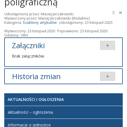
poligraficzną
Udostępniony przez:
Maciej Jerzakowski
Wytworzony przez:
Maciej Jerzakowski
(Redaktor)
Kategoria:
Szablony artykułów
Udostępniony: 23 listopad 2020
Wytworzony: 23 listopad 2020
Poprawiono: 23 listopad 2020
Odsłony: 7491
Załączniki
Brak załączników.
Historia zmian
Opis zmian
Data
Osoba
Porównaj
AKTUALNOŚCI I OGŁOSZENIA
Artykuł
Maciej
został
poniedziałek,
Jerzakowski
utworzony.
23 listopad
aktualności – ogłoszenia
2020 22:15
Informacje o jednostce