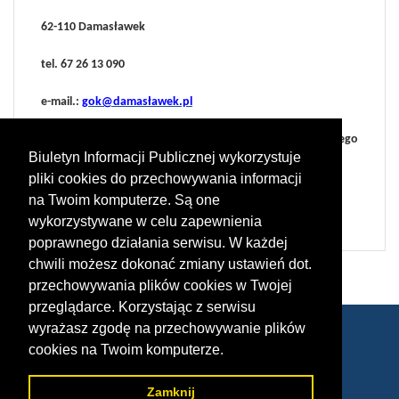
62-110 Damasławek
tel. 67 26 13 090
e-mail.:
gok@damasławek.pl
administrator: Maciej Jerzakowski (Dyrektor Gminnego
Biuletyn Informacji Publicznej wykorzystuje
Ośrodka Kultury w Damasławku)
pliki cookies do przechowywania informacji
e-mail.:
gok@damaslawek.pl
na Twoim komputerze. Są one
wykorzystywane w celu zapewnienia
poprawnego działania serwisu. W każdej
chwili możesz dokonać zmiany ustawień dot.
przechowywania plików cookies w Twojej
przeglądarce. Korzystając z serwisu
wyrażasz zgodę na przechowywanie plików
cookies na Twoim komputerze.
© 2020 Gminny Ośrodek Kultury w Damasławku
Zamknij