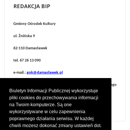
REDAKCJA
BIP
Gminny Ośrodek Kultury
ul. Żnińska 9
62-110 Damasławek
tel. 67 26 13 090
e-mail.:
gok@damasławek.pl
administrator: Maciej Jerzakowski (Dyrektor Gminnego
Biuletyn Informacji Publicznej wykorzystuje
Ośrodka Kultury w Damasławku)
pliki cookies do przechowywania informacji
e-mail.:
gok@damaslawek.pl
na Twoim komputerze. Są one
wykorzystywane w celu zapewnienia
poprawnego działania serwisu. W każdej
chwili możesz dokonać zmiany ustawień dot.