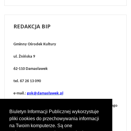
REDAKCJA
BIP
Gminny Ośrodek Kultury
ul. Żnińska 9
62-110 Damasławek
tel. 67 26 13 090
e-mail.:
gok@damasławek.pl
administrator: Maciej Jerzakowski (Dyrektor Gminnego
Biuletyn Informacji Publicznej wykorzystuje
Ośrodka Kultury w Damasławku)
pliki cookies do przechowywania informacji
e-mail.:
gok@damaslawek.pl
na Twoim komputerze. Są one