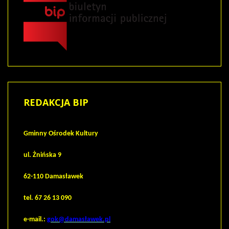
REDAKCJA
BIP
Gminny Ośrodek Kultury
ul. Żnińska 9
62-110 Damasławek
tel. 67 26 13 090
e-mail.:
gok@damasławek.pl