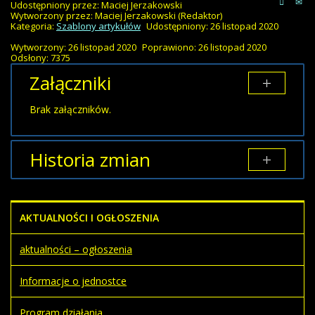
Udostępniony przez:
Maciej Jerzakowski
Wytworzony przez:
Maciej Jerzakowski
(Redaktor)
Kategoria:
Szablony artykułów
Udostępniony: 26 listopad 2020
Wytworzony: 26 listopad 2020
Poprawiono: 26 listopad 2020
Odsłony: 7375
Załączniki
Brak załączników.
Historia zmian
Opis zmian
Data
Osoba
Porównaj
AKTUALNOŚCI I OGŁOSZENIA
Artykuł
czwartek,
Maciej
został
26 listopad
Jerzakowski
utworzony.
2020 22:11
aktualności – ogłoszenia
Informacje o jednostce
Program działania