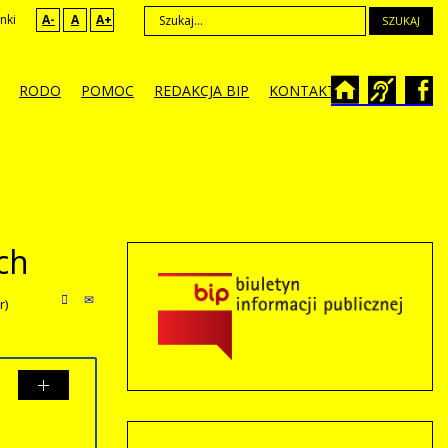
nki
A-
A
A+
SZUKAJ
RODO
POMOC
REDAKCJA BIP
KONTAKT
ych
r)