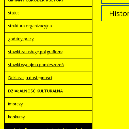
Histo
statut
struktura organizacyjna
Opis
Artykuł z
godziny pracy
utworzon
stawki za usługę poligraficzną
stawki wynajmu pomieszczeń
Deklaracja dostępności
DZIAŁALNOŚĆ KULTURALNA
imprezy
konkursy