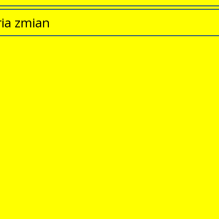
ria zmian
 zmian
Data
Osoba
ostał
poniedziałek, 23 listopad
Maciej
y.
2020 22:26
Jerzakowski