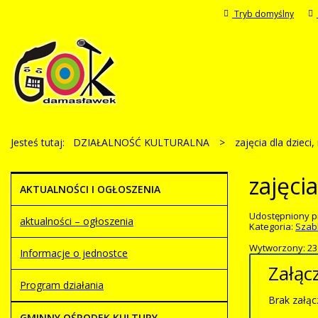
Tryb domyślny
Jesteś tutaj:
DZIAŁALNOŚĆ KULTURALNA
>
zajęcia dla dzieci
zajęci
AKTUALNOŚCI I OGŁOSZENIA
Udostępniony p
aktualności – ogłoszenia
Kategoria:
Szab
Wytworzony: 23 
Informacje o jednostce
Załącz
Program działania
Brak załąc
GMINNY OŚRODEK KULTURY