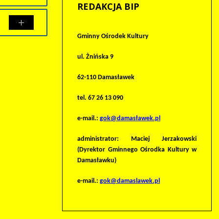
REDAKCJA
BIP
Gminny Ośrodek Kultury
Porównaj
ul. Żnińska 9
62-110 Damasławek
tel. 67 26 13 090
e-mail.:
gok@damasławek.pl
administrator: Maciej Jerzakowski
(Dyrektor Gminnego Ośrodka Kultury w
Damasławku)
e-mail.:
gok@damaslawek.pl