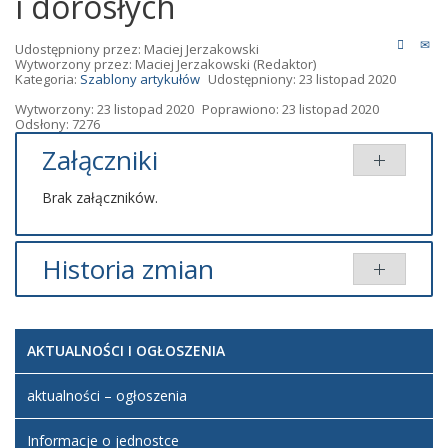
i dorosłych
Udostępniony przez:
Maciej Jerzakowski
Wytworzony przez:
Maciej Jerzakowski
(Redaktor)
Kategoria:
Szablony artykułów
Udostępniony: 23 listopad 2020
Wytworzony: 23 listopad 2020
Poprawiono: 23 listopad 2020
Odsłony: 7276
Załączniki
Brak załączników.
Historia zmian
Opis zmian
Data
Osoba
Porównaj
AKTUALNOŚCI I OGŁOSZENIA
Artykuł
Maciej
został
poniedziałek,
Jerzakowski
utworzony.
23 listopad
aktualności – ogłoszenia
2020 22:26
Informacje o jednostce