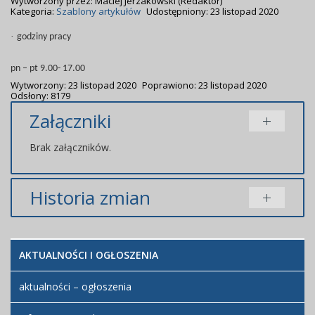
Wytworzony przez:
Maciej Jerzakowski
(Redaktor)
Kategoria:
Szablony artykułów
Udostępniony: 23 listopad 2020
·
godziny pracy
pn – pt 9.00- 17.00
Wytworzony: 23 listopad 2020
Poprawiono: 23 listopad 2020
Odsłony: 8179
Załączniki
Brak załączników.
Historia zmian
Opis zmian
Data
Osoba
Porównaj
AKTUALNOŚCI I OGŁOSZENIA
Artykuł
Maciej
został
poniedziałek,
Jerzakowski
utworzony.
23 listopad
aktualności – ogłoszenia
2020 22:15