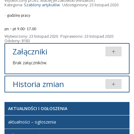
Wytworzony przez:
Maciej Jerzakowski
(Redaktor)
Kategoria:
Szablony artykułów
Udostępniony: 23 listopad 2020
·
godziny pracy
pn – pt 9.00- 17.00
Wytworzony: 23 listopad 2020
Poprawiono: 23 listopad 2020
Odsłony: 8183
Załączniki
Brak załączników.
Historia zmian
Opis zmian
Data
Osoba
Porównaj
AKTUALNOŚCI I OGŁOSZENIA
Artykuł
Maciej
został
poniedziałek,
Jerzakowski
utworzony.
23 listopad
aktualności – ogłoszenia
2020 22:15