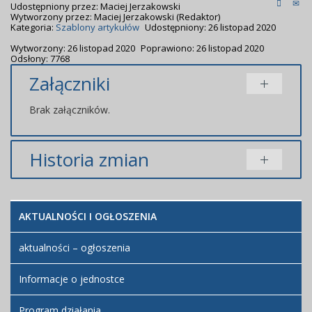
Udostępniony przez:
Maciej Jerzakowski
Wytworzony przez:
Maciej Jerzakowski
(Redaktor)
Kategoria:
Szablony artykułów
Udostępniony: 26 listopad 2020
Wytworzony: 26 listopad 2020
Poprawiono: 26 listopad 2020
Odsłony: 7768
Załączniki
Brak załączników.
Historia zmian
Opis zmian
Data
Osoba
Porównaj
AKTUALNOŚCI I OGŁOSZENIA
Artykuł
czwartek,
Maciej
został
26 listopad
Jerzakowski
utworzony.
2020 22:10
aktualności – ogłoszenia
Informacje o jednostce
Program działania