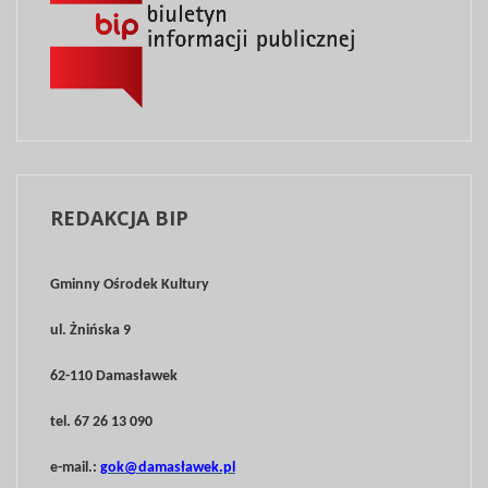
REDAKCJA
BIP
Gminny Ośrodek Kultury
ul. Żnińska 9
62-110 Damasławek
tel. 67 26 13 090
e-mail.:
gok@damasławek.pl