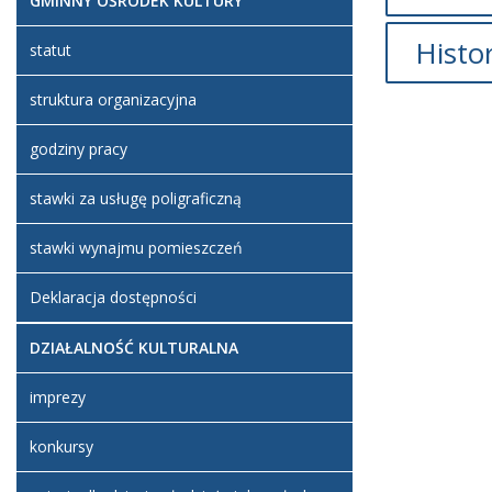
GMINNY OŚRODEK KULTURY
Histo
statut
struktura organizacyjna
Opi
Artykuł z
godziny pracy
utworzon
stawki za usługę poligraficzną
stawki wynajmu pomieszczeń
Deklaracja dostępności
DZIAŁALNOŚĆ KULTURALNA
imprezy
konkursy