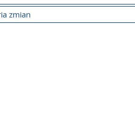
ria zmian
s zmian
Data
Osoba
ostał
czwartek, 26 listopad 2020
Maciej
y.
22:10
Jerzakowski