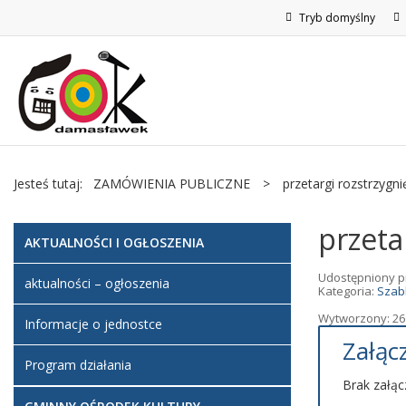
Tryb domyślny
Jesteś tutaj:
ZAMÓWIENIA PUBLICZNE
>
przetargi rozstrzygni
przeta
AKTUALNOŚCI I OGŁOSZENIA
Udostępniony p
aktualności – ogłoszenia
Kategoria:
Szab
Wytworzony: 26 
Informacje o jednostce
Załącz
Program działania
Brak załąc