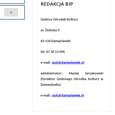
REDAKCJA
BIP
Gminny Ośrodek Kultury
Porównaj
ul. Żnińska 9
62-110 Damasławek
tel. 67 26 13 090
e-mail.:
gok@damasławek.pl
administrator: Maciej Jerzakowski
(Dyrektor Gminnego Ośrodka Kultury w
Damasławku)
e-mail.:
gok@damaslawek.pl