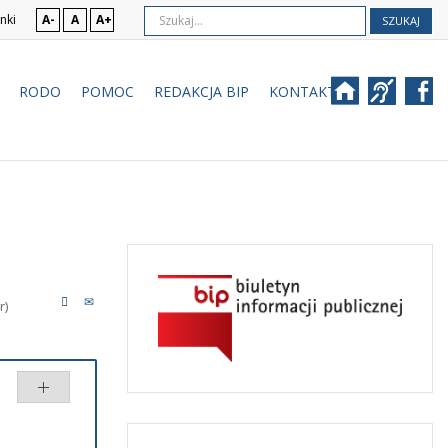
nki
A-
A
A+
SZUKAJ
RODO
POMOC
REDAKCJA BIP
KONTAKT
r)