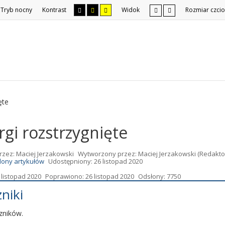
Tryb nocny
Kontrast
Widok
Rozmiar czcio
ęte
rgi rozstrzygnięte
rzez:
Maciej Jerzakowski
Wytworzony przez:
Maciej Jerzakowski
(Redakto
lony artykułów
Udostępniony: 26 listopad 2020
listopad 2020
Poprawiono: 26 listopad 2020
Odsłony: 7750
niki
zników.