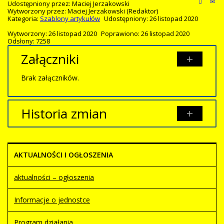
Udostępniony przez:
Maciej Jerzakowski
Wytworzony przez:
Maciej Jerzakowski
(Redaktor)
Kategoria:
Szablony artykułów
Udostępniony: 26 listopad 2020
Wytworzony: 26 listopad 2020
Poprawiono: 26 listopad 2020
Odsłony: 7258
Załączniki
Brak załączników.
Historia zmian
Opis zmian
Data
Osoba
Porównaj
AKTUALNOŚCI I OGŁOSZENIA
Artykuł
czwartek,
Maciej
został
26 listopad
Jerzakowski
utworzony.
2020 22:10
aktualności – ogłoszenia
Informacje o jednostce
Program działania