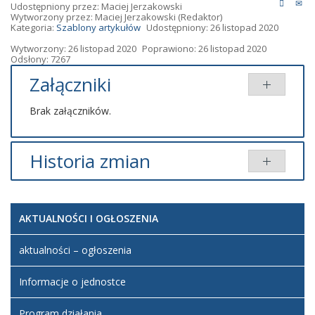
Udostępniony przez:
Maciej Jerzakowski
Wytworzony przez:
Maciej Jerzakowski
(Redaktor)
Kategoria:
Szablony artykułów
Udostępniony: 26 listopad 2020
Wytworzony: 26 listopad 2020
Poprawiono: 26 listopad 2020
Odsłony: 7267
Załączniki
Brak załączników.
Historia zmian
Opis zmian
Data
Osoba
Porównaj
AKTUALNOŚCI I OGŁOSZENIA
Artykuł
czwartek,
Maciej
został
26 listopad
Jerzakowski
utworzony.
2020 22:10
aktualności – ogłoszenia
Informacje o jednostce
Program działania