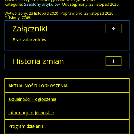
Kategoria:
Szablony artykułów
Udostępniony: 23 listopad 2020
Wytworzony: 23 listopad 2020
Poprawiono: 23 listopad 2020
Odsłony: 7748
Załączniki
Brak załączników.
Historia zmian
Opis zmian
Data
Osoba
Porównaj
AKTUALNOŚCI I OGŁOSZENIA
Artykuł
Maciej
został
poniedziałek,
Jerzakowski
utworzony.
23 listopad
aktualności – ogłoszenia
2020 22:25
Informacje o jednostce
Program działania