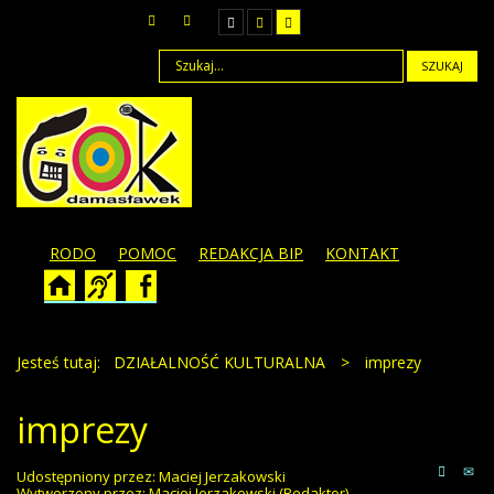
SZUKAJ
RODO
POMOC
REDAKCJA BIP
KONTAKT
Jesteś tutaj:
DZIAŁALNOŚĆ KULTURALNA
>
imprezy
imprezy
Udostępniony przez:
Maciej Jerzakowski
Wytworzony przez:
Maciej Jerzakowski
(Redaktor)