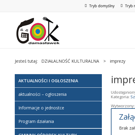
Tryb domyślny
Tryb 
Jesteś tutaj:
DZIAŁALNOŚĆ KULTURALNA
>
imprezy
impr
AKTUALNOŚCI I OGŁOSZENIA
Udostępnion
aktualności – ogłoszenia
Kategoria:
Sz
Wytworzony: 
Informacje o jednostce
Załą
Program działania
Brak za