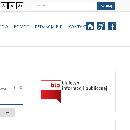
A-
A
A+
SZUKAJ
ODO
POMOC
REDAKCJA BIP
KONTAKT
tor)