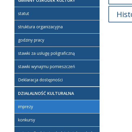
GMINNY OŚRODEK KULTURY
Hist
statut
struktura organizacyjna
Op
Artyku
godziny pracy
utworz
stawki za usługę poligraficzną
stawki wynajmu pomieszczeń
Deklaracja dostępności
DZIAŁALNOŚĆ KULTURALNA
imprezy
konkursy