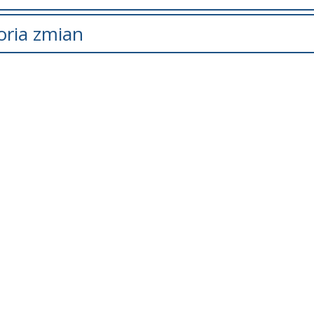
oria zmian
is zmian
Data
Osoba
Po
ł został
poniedziałek, 23 listopad
Maciej
ony.
2020 22:25
Jerzakowski