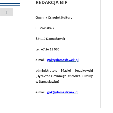
REDAKCJA
BIP
Gminny Ośrodek Kultury
równaj
ul. Żnińska 9
62-110 Damasławek
tel. 67 26 13 090
e-mail.:
gok@damasławek.pl
administrator: Maciej Jerzakowski
(Dyrektor Gminnego Ośrodka Kultury
w Damasławku)
e-mail.:
gok@damaslawek.pl