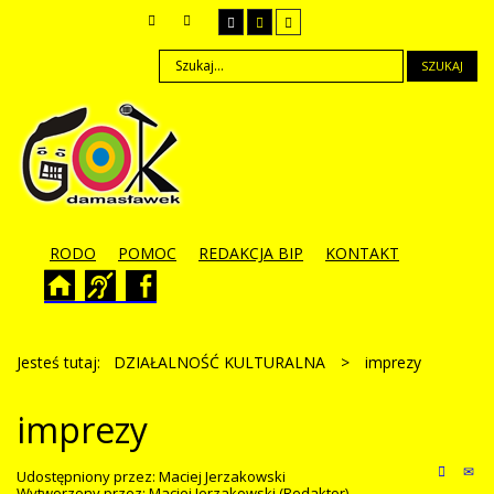
SZUKAJ
RODO
POMOC
REDAKCJA BIP
KONTAKT
Jesteś tutaj:
DZIAŁALNOŚĆ KULTURALNA
>
imprezy
imprezy
Udostępniony przez:
Maciej Jerzakowski
Wytworzony przez:
Maciej Jerzakowski
(Redaktor)