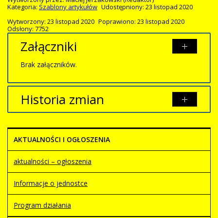
Kategoria:
Szablony artykułów
Udostępniony: 23 listopad 2020
Wytworzony: 23 listopad 2020
Poprawiono: 23 listopad 2020
Odsłony: 7752
Załączniki
Brak załączników.
Historia zmian
Opis zmian
Data
Osoba
Porównaj
AKTUALNOŚCI I OGŁOSZENIA
Artykuł
Maciej
został
poniedziałek,
Jerzakowski
utworzony.
23 listopad
aktualności – ogłoszenia
2020 22:25
Informacje o jednostce
Program działania